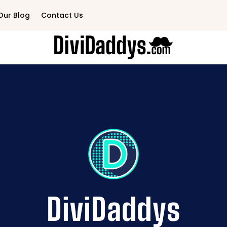
Our Blog
Contact Us
DiviDaddys