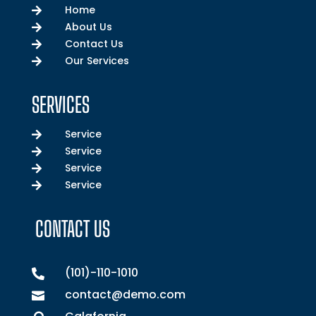
Home

About Us

Contact Us

Our Services

SERVICES
Service

Service

Service

Service

CONTACT US
(101)-110-1010

contact@demo.com
