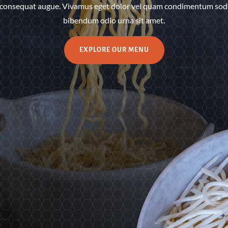
 consequat augue. Vivamus eget dolor vel quam condimentum soda
bibendum odio urna sit amet.
EXPLORE OUR MENU