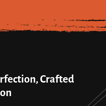
fection, Crafted
ion