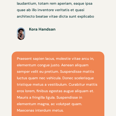
laudantium, totam rem aperiam, eaque ipsa
quae ab illo inventore veritatis et quasi
architecto beatae vitae dicta sunt explicabo
Kora Handsan
Praesent sapien lacus, molestie vitae arcu in,
elementum congue justo. Aenean aliquam
semper velit eu pretium. Suspendisse mattis
luctus quam nec vehicula. Donec scelerisque
tristique metus a vestibulum. Curabitur mattis
eros lorem, finibus egestas augue aliquam et.
Mauris a fringilla ligula. Suspendisse in
elementum magna, ac volutpat quam.
Maecenas interdum metus.